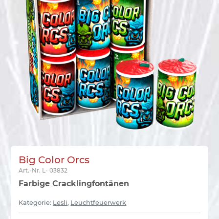
Big Color Orcs
Art.-Nr.
L- 03832
Farbige Cracklingfontänen
Kategorie:
Lesli
,
Leuchtfeuerwerk