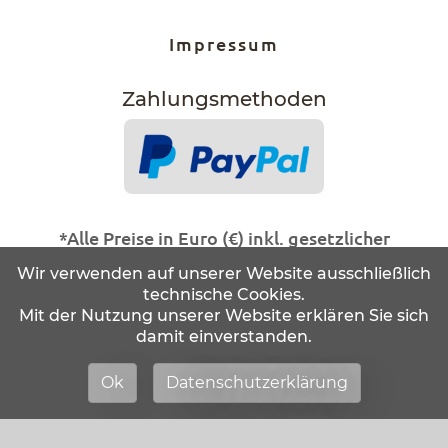
Impressum
Zahlungs­methoden
*Alle Preise in Euro (€) inkl. gesetzlicher
Mehrwertsteuer, Abholung im Ladengeschäft.
Wir verwenden auf unserer Website ausschließlich
technische Cookies.
Statt- und durchgestrichene Preise beziehen
Mit der Nutzung unserer Website erklären Sie sich
sich auf unseren zuvor geforderten
damit einverstanden.
Verkaufspreis.
Alle Artikel solange der Vorrat reicht!
Ok
Datenschutzerklärung
Änderungen und Irrtürmer vorbehalten.
Abbildungen ähnlich.