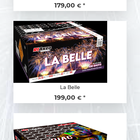
179,00
*
€
La Belle
199,00
*
€