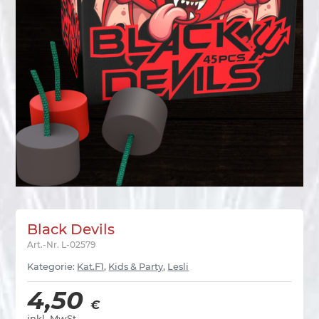
Black Devils
Art.-Nr.
L-02579
Kategorie:
Kat.F1
,
Kids & Party
,
Lesli
4,50
€
inkl. MwSt.