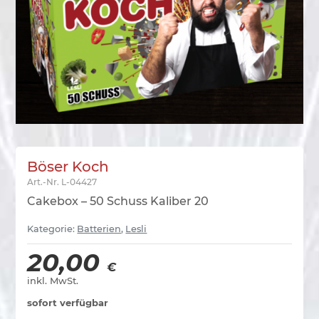
Böser Koch
Art.-Nr.
L-04427
Cakebox – 50 Schuss Kaliber 20
Kategorie:
Batterien
,
Lesli
20,00
€
inkl. MwSt.
sofort verfügbar