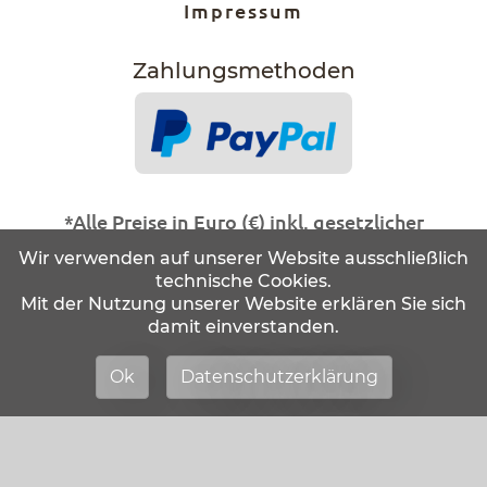
Impressum
Zahlungs­methoden
*Alle Preise in Euro (€) inkl. gesetzlicher
Mehrwertsteuer, Abholung im Ladengeschäft.
Wir verwenden auf unserer Website ausschließlich
technische Cookies.
Statt- und durchgestrichene Preise beziehen
Mit der Nutzung unserer Website erklären Sie sich
sich auf unseren zuvor geforderten
damit einverstanden.
Verkaufspreis.
Alle Artikel solange der Vorrat reicht!
Ok
Datenschutzerklärung
Änderungen und Irrtürmer vorbehalten.
Abbildungen ähnlich.