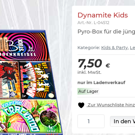
Dynamite Kids
Art.-Nr.
L-04512
Pyro-Box für die jün
Kategorie:
Kids & Party
,
Le
7,50
€
inkl. MwSt.
nur im Ladenverkauf
Auf Lager
Zur Wunschliste hin
Dynamite Kids Menge
In den