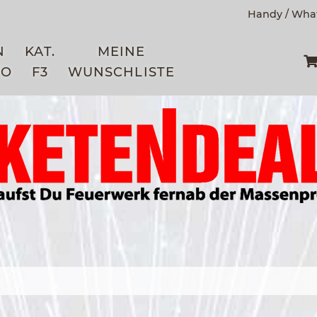
Handy / What
N
KAT.
MEINE
TO
F3
WUNSCHLISTE