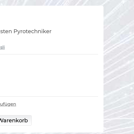
gsten Pyrotechniker
sli
zufügen
 Warenkorb