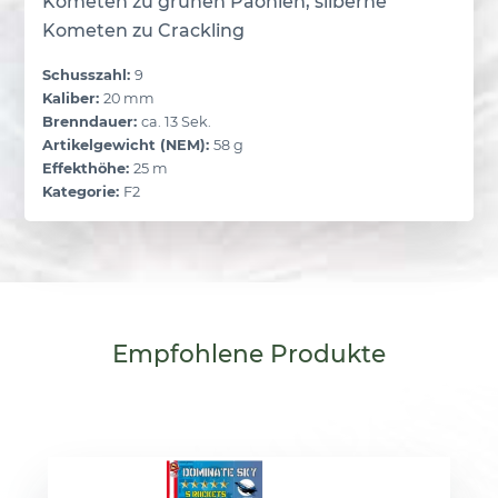
Kometen zu grünen Päonien, silberne
Kometen zu Crackling
Schusszahl:
9
Kaliber:
20 mm
Brenndauer:
ca. 13 Sek.
Artikelgewicht (NEM):
58 g
Effekthöhe:
25 m
Kategorie:
F2
Empfohlene
Produkte