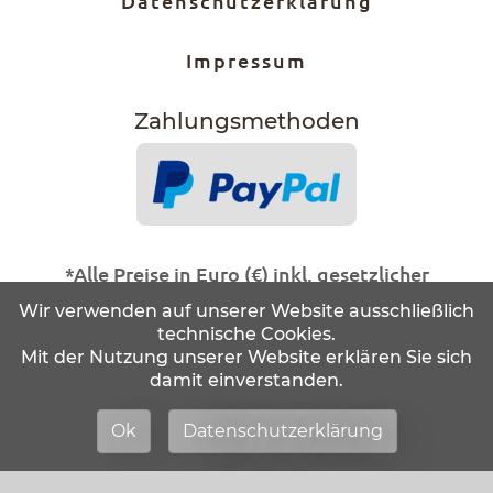
Datenschutzerklärung
Impressum
Zahlungs­methoden
*Alle Preise in Euro (€) inkl. gesetzlicher
Mehrwertsteuer, Abholung im Ladengeschäft.
Wir verwenden auf unserer Website ausschließlich
technische Cookies.
Statt- und durchgestrichene Preise beziehen
Mit der Nutzung unserer Website erklären Sie sich
sich auf unseren zuvor geforderten
damit einverstanden.
Verkaufspreis.
Alle Artikel solange der Vorrat reicht!
Ok
Datenschutzerklärung
Änderungen und Irrtürmer vorbehalten.
Abbildungen ähnlich.