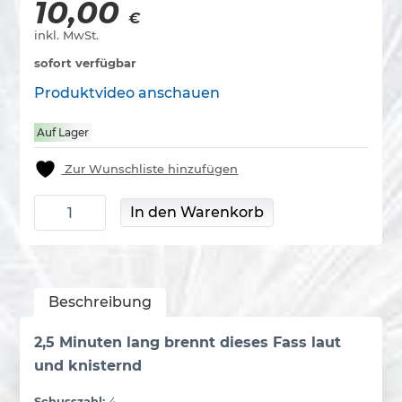
10,00
€
inkl. MwSt.
sofort verfügbar
Produktvideo anschauen
Auf Lager
Zur Wunschliste hinzufügen
Zena Knetterton XL Menge
In den Warenkorb
Beschreibung
2,5 Minuten lang brennt dieses Fass laut
und knisternd
Schusszahl:
4