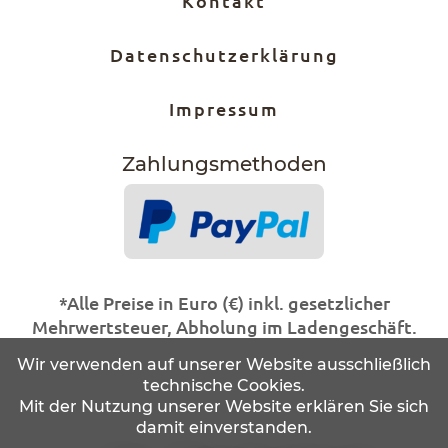
Kontakt
Datenschutzerklärung
Impressum
Zahlungs­methoden
*Alle Preise in Euro (€) inkl. gesetzlicher
Mehrwertsteuer, Abholung im Ladengeschäft.
Wir verwenden auf unserer Website ausschließlich
Statt- und durchgestrichene Preise beziehen
technische Cookies.
sich auf unseren zuvor geforderten
Mit der Nutzung unserer Website erklären Sie sich
Verkaufspreis.
damit einverstanden.
Alle Artikel solange der Vorrat reicht!